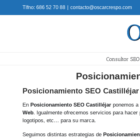
Skip
Tlfno: 686 52 70 88
|
contacto@oscarcrespo.com
to
content
Consultor SEO
Posicionamien
Posicionamiento SEO Castilléjar
En
Posicionamiento SEO Castilléjar
ponemos a 
Web
. Igualmente ofrecemos servicios para hacer 
logotipos, etc… para su marca.
Seguimos distintas estrategias de
Posicionamien