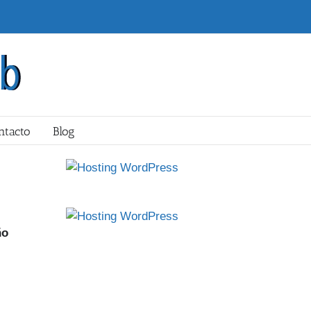
ntacto
Blog
ño