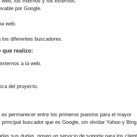
a web, los internos y los externos.
exable por Google.
na web.
 los diferentes buscadores.
ge que
realizo
:
 externos a la web.
ica del proyecto.
ar es permanecer entre los primeros puestos para el mayor
 principal buscador que es Google, sin olvidar Yahoo y Bing
odas sus dudas, poseo un servicio de soporte para los clien