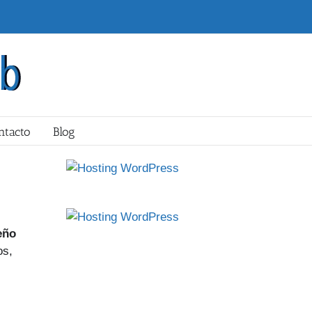
ntacto
Blog
eño
os,