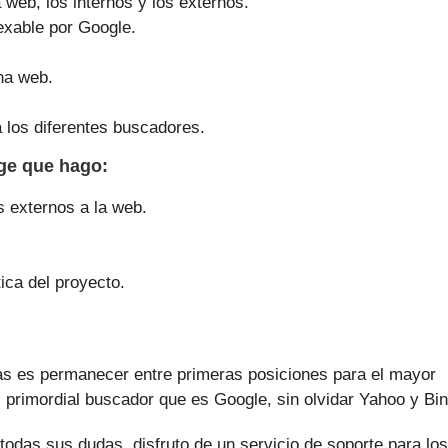
a web, los internos y los externos.
exable por Google.
na web.
 los diferentes buscadores.
age que
hago
:
s externos a la web.
ica del proyecto.
as es permanecer entre primeras posiciones para el mayor
 primordial buscador que es Google, sin olvidar Yahoo y Bin
todas sus dudas, disfruto de un servicio de soporte para los