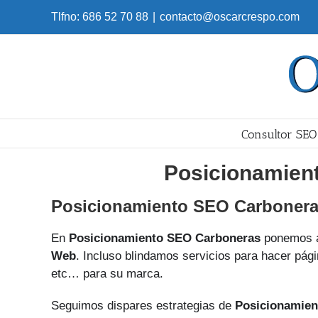
Skip
Tlfno: 686 52 70 88
|
contacto@oscarcrespo.com
to
content
Consultor SEO
Posicionamien
Posicionamiento SEO Carboner
En
Posicionamiento SEO Carboneras
ponemos a
Web
. Incluso blindamos servicios para hacer pági
etc… para su marca.
Seguimos dispares estrategias de
Posicionamien