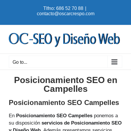
Skip
Tlfno: 686 52 70 88
|
to
contacto@oscarcrespo.com
content
Go to...
Posicionamiento SEO en
Campelles
Posicionamiento SEO Campelles
En
Posicionamiento SEO Campelles
ponemos a
su disposición
servicios de Posicionamiento SEO
y Diseño Web
. Además presentamos servicios