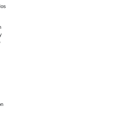
los
n
y
o
ón