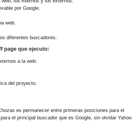
a web, los internos y los externos.
exable por Google.
na web.
os diferentes buscadores.
ff page que
ejecuto
:
xternos a la web.
ica del proyecto.
Chozas es permanecer entre primeras posiciones para el
ara el principal buscador que es Google, sin olvidar Yahoo