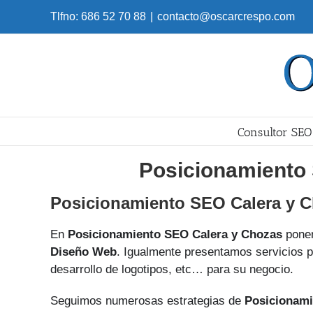
Skip
Tlfno: 686 52 70 88
|
contacto@oscarcrespo.com
to
content
Consultor SEO
Posicionamiento
Posicionamiento SEO Calera y 
En
Posicionamiento SEO Calera y Chozas
ponem
Diseño Web
. Igualmente presentamos servicios p
desarrollo de logotipos, etc… para su negocio.
Seguimos numerosas estrategias de
Posicionami