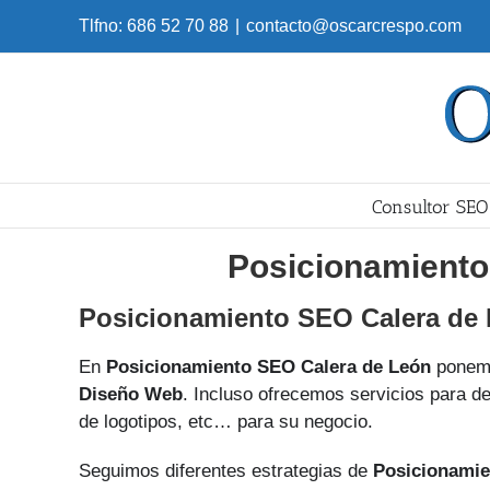
Skip
Tlfno: 686 52 70 88
|
contacto@oscarcrespo.com
to
content
Consultor SEO
Posicionamiento
Posicionamiento SEO Calera de
En
Posicionamiento SEO Calera de León
ponemo
Diseño Web
. Incluso ofrecemos servicios para de
de logotipos, etc… para su negocio.
Seguimos diferentes estrategias de
Posicionamie