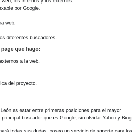
a web, los internos y los externos.
exable por Google.
na web.
os diferentes buscadores.
f page que
hago
:
 externos a la web.
ica del proyecto.
 León es estar entre primeras posiciones para el mayor
 principal buscador que es Google, sin olvidar Yahoo y Bing
nará todas sus dudas, poseo un servicio de soporte para lo