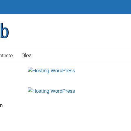
ntacto
Blog
ón