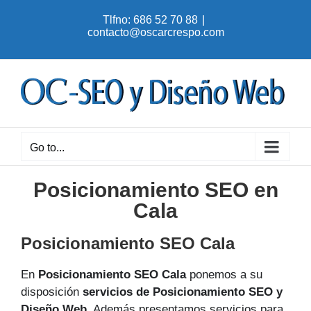
Skip
Tlfno: 686 52 70 88
|
to
contacto@oscarcrespo.com
content
Go to...
Posicionamiento SEO en
Cala
Posicionamiento SEO Cala
En
Posicionamiento SEO Cala
ponemos a su
disposición
servicios de Posicionamiento SEO y
Diseño Web
. Además presentamos servicios para