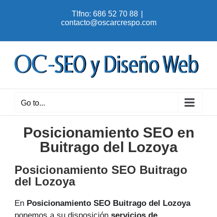
Skip
Tlfno: 686 52 70 88
|
to
contacto@oscarcrespo.com
content
Go to...
Posicionamiento SEO en
Buitrago del Lozoya
Posicionamiento SEO Buitrago
del Lozoya
En
Posicionamiento SEO Buitrago del Lozoya
ponemos a su disposición
servicios de