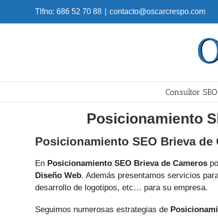
Skip
Tlfno: 686 52 70 88
|
contacto@oscarcrespo.com
to
content
Consultor SEO
Posicionamiento S
Posicionamiento SEO Brieva de
En
Posicionamiento SEO Brieva de Cameros
po
Diseño Web
. Además presentamos servicios para 
desarrollo de logotipos, etc… para su empresa.
Seguimos numerosas estrategias de
Posicionami