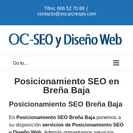
Skip
Tlfno: 686 52 70 88
|
to
contacto@oscarcrespo.com
content
Go to...
Posicionamiento SEO en
Breña Baja
Posicionamiento SEO Breña Baja
En
Posicionamiento SEO Breña Baja
ponemos a
su disposición
servicios de Posicionamiento SEO
y Diseño Web
. Además presentamos servicios