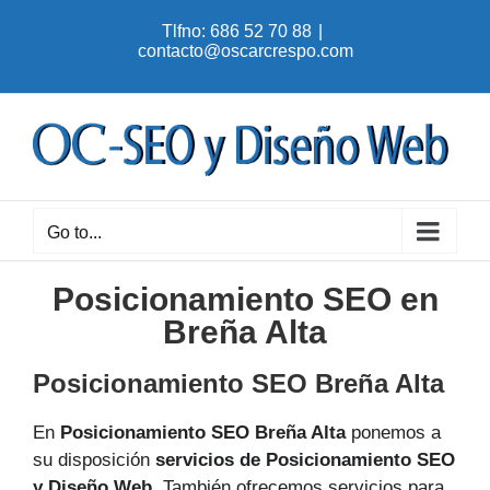
Skip
Tlfno: 686 52 70 88
|
to
contacto@oscarcrespo.com
content
Go to...
Posicionamiento SEO en
Breña Alta
Posicionamiento SEO Breña Alta
En
Posicionamiento SEO Breña Alta
ponemos a
su disposición
servicios de Posicionamiento SEO
y Diseño Web
. También ofrecemos servicios para