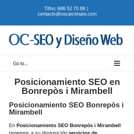
Skip
Tlfno: 686 52 70 88
|
to
contacto@oscarcrespo.com
content
Go to...
Posicionamiento SEO en
Bonrepòs i Mirambell
Posicionamiento SEO Bonrepòs i
Mirambell
En
Posicionamiento SEO Bonrepòs i Mirambell
ponemos a su disposición
servicios de