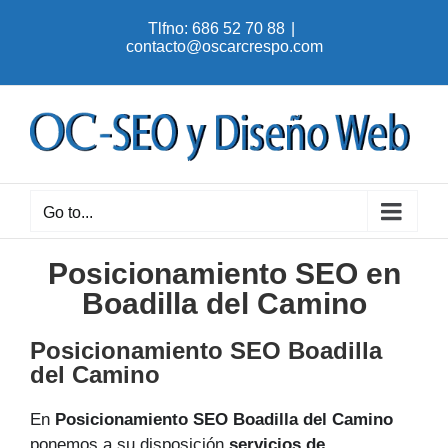
Skip
Tlfno: 686 52 70 88
|
to
contacto@oscarcrespo.com
content
Go to...
Posicionamiento SEO en
Boadilla del Camino
Posicionamiento SEO Boadilla
del Camino
En
Posicionamiento SEO Boadilla del Camino
ponemos a su disposición
servicios de