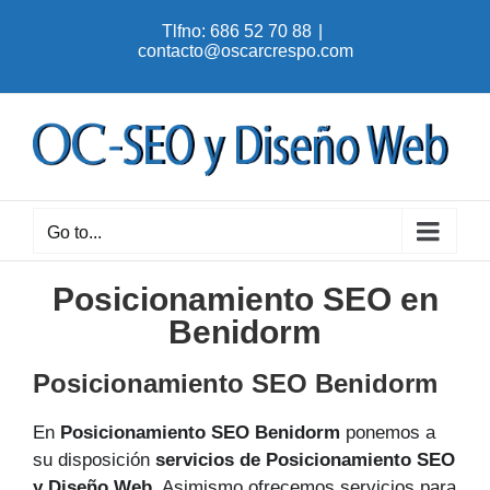
Skip
Tlfno: 686 52 70 88
|
to
contacto@oscarcrespo.com
content
Go to...
Posicionamiento SEO en
Benidorm
Posicionamiento SEO Benidorm
En
Posicionamiento SEO Benidorm
ponemos a
su disposición
servicios de Posicionamiento SEO
y Diseño Web
. Asimismo ofrecemos servicios para