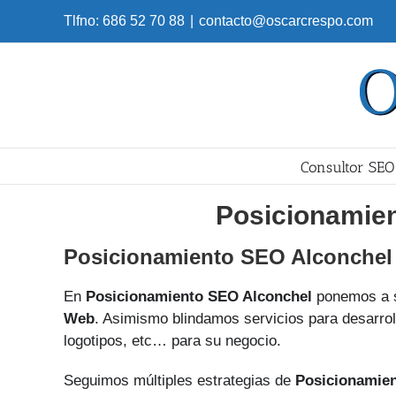
Skip
Tlfno: 686 52 70 88
|
contacto@oscarcrespo.com
to
content
Consultor SEO
Posicionamie
Posicionamiento SEO Alconchel
En
Posicionamiento SEO Alconchel
ponemos a s
Web
. Asimismo blindamos servicios para desarroll
logotipos, etc… para su negocio.
Seguimos múltiples estrategias de
Posicionamie