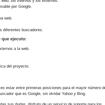
a web, los internos y los externos.
exable por Google.
na web.
s diferentes buscadores.
e que
ejecuto
:
xternos a la web.
ica del proyecto.
 es estar entre primeras posiciones para el mayor número d
buscador que es Google, sin olvidar Yahoo y Bing.
das sus dudas, disfruto de un servicio de soporte para los