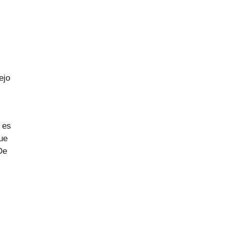
ejo
 es
que
De