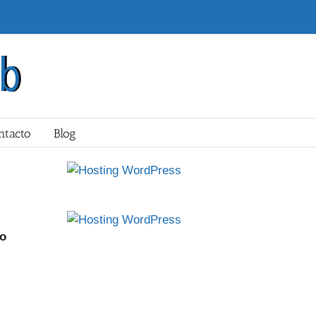
ntacto
Blog
ño