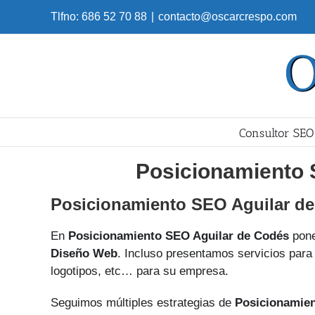
Skip
Tlfno: 686 52 70 88
|
contacto@oscarcrespo.com
to
content
Consultor SEO
Posicionamiento 
Posicionamiento SEO Aguilar d
En
Posicionamiento SEO Aguilar de Codés
pone
Diseño Web
. Incluso presentamos servicios para 
logotipos, etc… para su empresa.
Seguimos múltiples estrategias de
Posicionamie