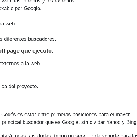
a web, los internos y los externos.
exable por Google.
na web.
s diferentes buscadores.
off page que
ejecuto
:
 externos a la web.
ica del proyecto.
e Codés es estar entre primeras posiciones para el mayor
 principal buscador que es Google, sin olvidar Yahoo y Bing
ntará todas sus dudas, tengo un servicio de soporte para lo