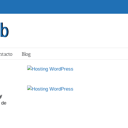
ntacto
Blog
y
 de