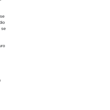
rse
dio
o se
uro
n