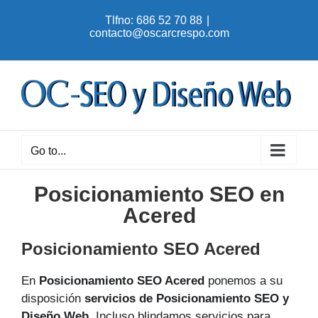
Skip
Tlfno: 686 52 70 88
|
to
contacto@oscarcrespo.com
content
Go to...
Posicionamiento SEO en
Acered
Posicionamiento SEO Acered
En
Posicionamiento SEO Acered
ponemos a su
disposición
servicios de Posicionamiento SEO y
Diseño Web
. Incluso blindamos servicios para