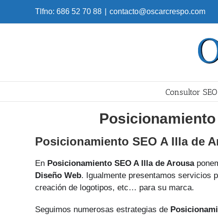
Skip
Tlfno: 686 52 70 88
|
contacto@oscarcrespo.com
to
content
Consultor SEO
Posicionamiento 
Posicionamiento SEO A Illa de 
En
Posicionamiento SEO A Illa de Arousa
ponem
Diseño Web
. Igualmente presentamos servicios p
creación de logotipos, etc… para su marca.
Seguimos numerosas estrategias de
Posicionami