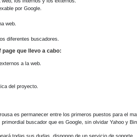
a web, los internos y los externos.
exable por Google.
na web.
os diferentes buscadores.
ff page que
llevo a cabo
:
 externos a la web.
ica del proyecto.
 Arousa es permanecer entre los primeros puestos para el ma
 primordial buscador que es Google, sin olvidar Yahoo y Bin
onará todas sus dudas, dispongo de un servicio de soporte