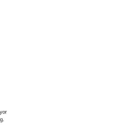
yor
g.