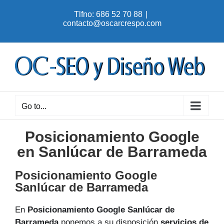
Skip
Tlfno: 686 52 70 88
|
to
contacto@oscarcrespo.com
content
Go to...
Posicionamiento Google
en Sanlúcar de Barrameda
Posicionamiento Google
Sanlúcar de Barrameda
En
Posicionamiento Google Sanlúcar de
Barrameda
ponemos a su disposición
servicios de