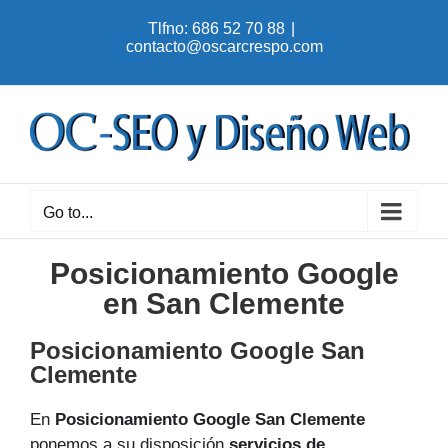
Skip
Tlfno: 686 52 70 88
|
to
contacto@oscarcrespo.com
content
Go to...
Posicionamiento Google
en San Clemente
Posicionamiento Google San
Clemente
En
Posicionamiento Google San Clemente
ponemos a su disposición
servicios de