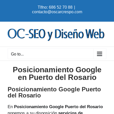
Skip
Tlfno: 686 52 70 88
|
to
contacto@oscarcrespo.com
content
Go to...
Posicionamiento Google
en Puerto del Rosario
Posicionamiento Google Puerto
del Rosario
En
Posicionamiento Google Puerto del Rosario
ponemos a su disposición
servicios de