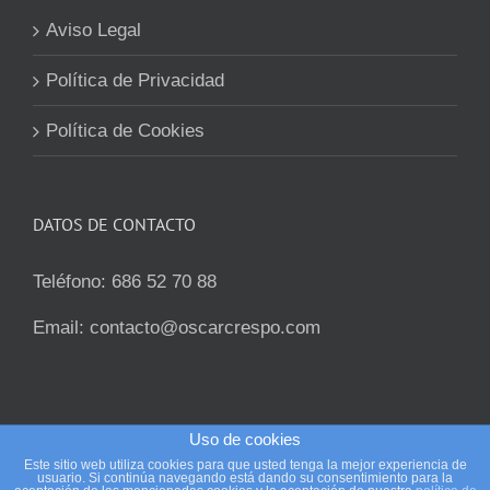
Aviso Legal
Política de Privacidad
Política de Cookies
DATOS DE CONTACTO
Teléfono:
686 52 70 88
Email:
contacto@oscarcrespo.com
Uso de cookies
Este sitio web utiliza cookies para que usted tenga la mejor experiencia de
Copyright 2012 - 2024 | Oscar Crespo - SEO y Diseño
usuario. Si continúa navegando está dando su consentimiento para la