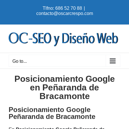
Skip
Tlfno: 686 52 70 88
|
to
contacto@oscarcrespo.com
content
Go to...
Posicionamiento Google
en Peñaranda de
Bracamonte
Posicionamiento Google
Peñaranda de Bracamonte