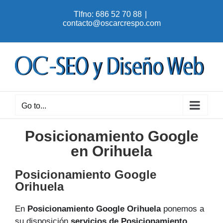
Skip
Tlfno: 686 52 70 88
|
to
contacto@oscarcrespo.com
content
Go to...
Posicionamiento Google
en Orihuela
Posicionamiento Google
Orihuela
En
Posicionamiento Google Orihuela
ponemos a
su disposición
servicios de Posicionamiento