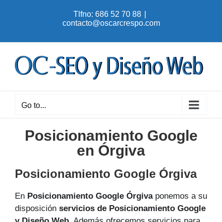
Skip
Tlfno: 686 52 70 88
|
to
contacto@oscarcrespo.com
content
Go to...
Posicionamiento Google
en Órgiva
Posicionamiento Google Órgiva
En
Posicionamiento Google Órgiva
ponemos a su
disposición
servicios de Posicionamiento Google
y Diseño Web
. Además ofrecemos servicios para