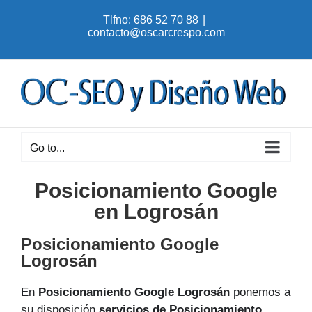
Skip
Tlfno: 686 52 70 88
|
to
contacto@oscarcrespo.com
content
Go to...
Posicionamiento Google
en Logrosán
Posicionamiento Google
Logrosán
En
Posicionamiento Google Logrosán
ponemos a
su disposición
servicios de Posicionamiento