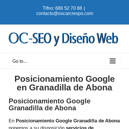
Skip
Tlfno: 686 52 70 88
|
to
contacto@oscarcrespo.com
content
Go to...
Posicionamiento Google
en Granadilla de Abona
Posicionamiento Google
Granadilla de Abona
En
Posicionamiento Google Granadilla de Abona
ponemos a su disposición
servicios de