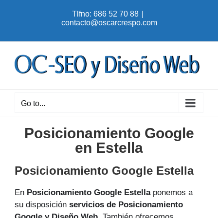
Skip
Tlfno: 686 52 70 88
|
to
contacto@oscarcrespo.com
content
Go to...
Posicionamiento Google
en Estella
Posicionamiento Google Estella
En
Posicionamiento Google Estella
ponemos a
su disposición
servicios de Posicionamiento
Google y Diseño Web
. También ofrecemos