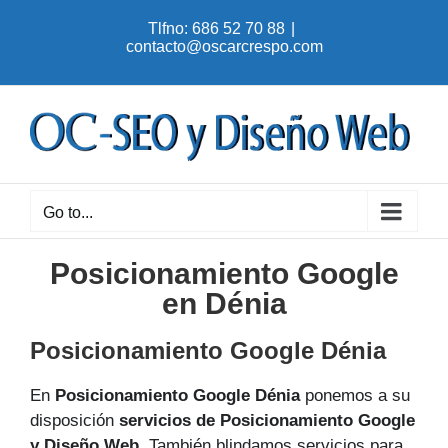
Skip
Tlfno: 686 52 70 88
|
to
contacto@oscarcrespo.com
content
Go to...
Posicionamiento Google
en Dénia
Posicionamiento Google Dénia
En
Posicionamiento Google Dénia
ponemos a su
disposición
servicios de Posicionamiento Google
y Diseño Web
. También blindamos servicios para