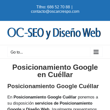
Skip
Tlfno: 686 52 70 88
|
to
contacto@oscarcrespo.com
content
Go to...
Posicionamiento Google
en Cuéllar
Posicionamiento Google Cuéllar
En
Posicionamiento Google Cuéllar
ponemos a
su disposición
servicios de Posicionamiento
Google y Diseño Web
. Igualmente presentamos