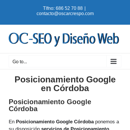
Skip
Tlfno: 686 52 70 88
|
to
contacto@oscarcrespo.com
content
Go to...
Posicionamiento Google
en Córdoba
Posicionamiento Google
Córdoba
En
Posicionamiento Google Córdoba
ponemos a
su disposición
servicios de Posicionamiento