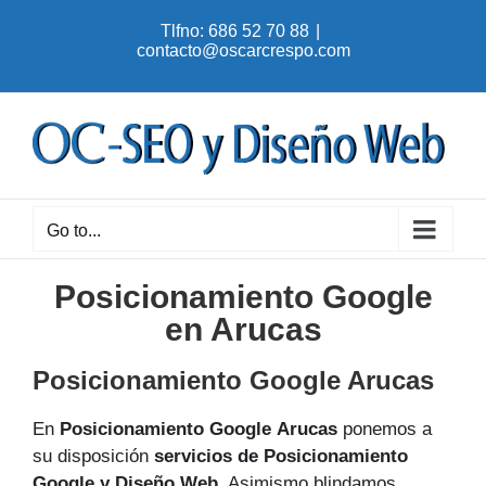
Skip
Tlfno: 686 52 70 88
|
to
contacto@oscarcrespo.com
content
Go to...
Posicionamiento Google
en Arucas
Posicionamiento Google Arucas
En
Posicionamiento Google Arucas
ponemos a
su disposición
servicios de Posicionamiento
Google y Diseño Web
. Asimismo blindamos