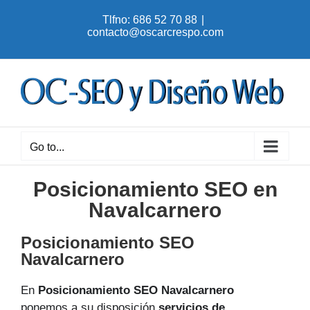
Skip
Tlfno: 686 52 70 88
|
to
contacto@oscarcrespo.com
content
Go to...
Posicionamiento SEO en
Navalcarnero
Posicionamiento SEO
Navalcarnero
En
Posicionamiento SEO Navalcarnero
ponemos a su disposición
servicios de