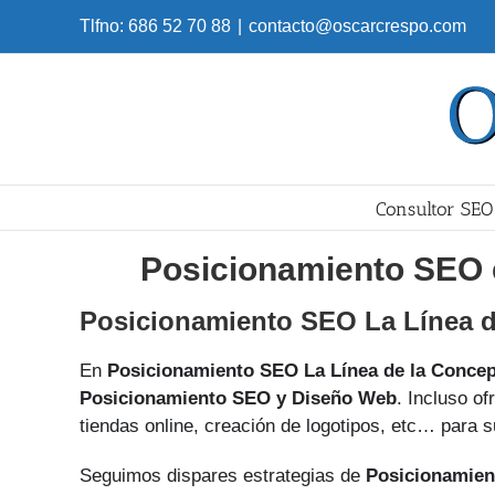
Skip
Tlfno: 686 52 70 88
|
contacto@oscarcrespo.com
to
content
Consultor SEO
Posicionamiento SEO 
Posicionamiento SEO La Línea d
En
Posicionamiento SEO La Línea de la Conce
Posicionamiento SEO y Diseño Web
. Incluso o
tiendas online, creación de logotipos, etc… para 
Seguimos dispares estrategias de
Posicionamien