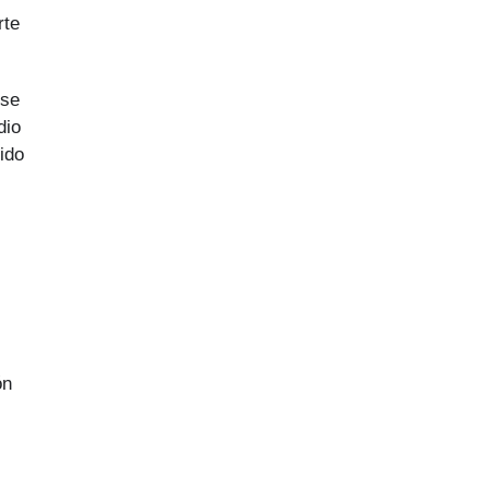
rte
rse
dio
ido
ón