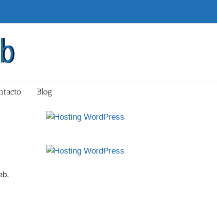
ntacto
Blog
eb,