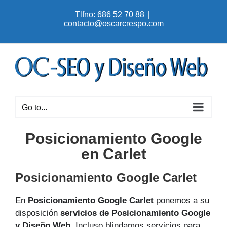
Skip
Tlfno: 686 52 70 88
|
to
contacto@oscarcrespo.com
content
Go to...
Posicionamiento Google
en Carlet
Posicionamiento Google Carlet
En
Posicionamiento Google Carlet
ponemos a su
disposición
servicios de Posicionamiento Google
y Diseño Web
. Incluso blindamos servicios para